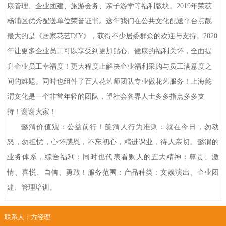
康管理、企业团建、旅游会务、亲子游学等福利版块。2019年荣获
杨浦区优秀配送单位荣誉证书。这年我们在公共文化配送平台点靓
最大的是《居家花艺DIY》，获得不少居委群众的欢迎与支持。2020
年让更多企业员工可以享受到更加贴心、健康的福利关怀，全面提
升企业员工幸福度！更大程度上解决企业福利采购与员工满意度之
间的难题。同时也组件了百人花艺师团队专业做花艺服务！上海懿
渭文化是一个非常年轻的团队，望社会各界人士多多指点多多支
持！谢谢大家！
懿渭价值观：公益前行！懿渭人行为准则：就在今日，勿动
怒，勿担忧，心怀感恩，不忘初心，精进课业，待人亲切。懿渭的
业务体系，综合福利：同时也代表看购人的五大精神：尊贵、激
情、喜悦、自信、勇敢！服务范围：产品种类：文娱演出、企业团
建、管理培训。
联系人：方经理